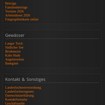
Beiträge
Familienbeiträge
Termine 2026
Arbeitsdienst 2026
Fangergebniskarte online
Gewässer
Langer Teich
Südlicher See
Brinkmeyer
Kalte Hude
Angelstrecken
Badegäste
Kontakt
& Sonstiges
Landesfischereiverordnung
Landesfischereigesetz
Datenschutzerklärung
Kontaktformular
Geschäftsstelle