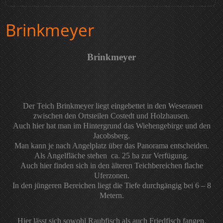
Brinkmeyer
Brinkmeyer
Der Teich Brinkmeyer liegt eingebettet in den Weserauen
zwischen den Ortsteilen Costedt und Holzhausen.
Auch hier hat man im Hintergrund das Wiehengebirge und den
Jacobsberg.
Man kann je nach Angelplatz über das Panorama entscheiden.
Als Angelfläche stehen ca. 25 ha zur Verfügung.
Auch hier finden sich in den älteren Teichbereichen flache
Uferzonen.
In den jüngeren Bereichen liegt die Tiefe durchgängig bei 6 – 8
Metern.
Hier lässt sich sowohl Raubfisch als auch Friedfisch fangen.